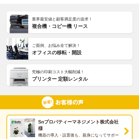
オフィ助とは
業界最安値と顧客満足度の追求！
複合機・コピー機 リース
オフィスに関する「高い」「困った」「面倒くさい」から、あなたを助ける専門チ
ご面倒、お悩み全て解決！
ームです！
オフィスの移転・開設
究極の印刷コスト大幅削減！
複合機やビジネスホン導入、PCサポート等、様々なサービスの取扱いがございま
プリンター 定額レンタル
す。オフィスに関する面倒なお困りごとやお悩み等、なんでもお気軽にご相談くだ
さい!!
お客様の声
Snプロパティーマネジメント株式会社
様
機器の導入・設置後も、親身になってサポー