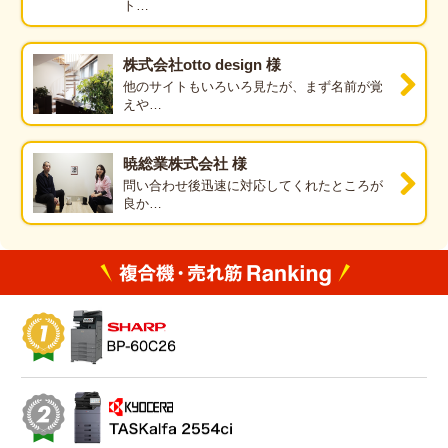
ト…
複合機・コピー機
株式会社otto design 様
ビジネスホン
他のサイトもいろいろ見たが、まず名前が覚
PC・サーバー
えや…
オフィス家具
ネットワーク関連
監視カメラ
暁総業株式会社 様
ホームページ制作
エアコン
問い合わせ後迅速に対応してくれたところが
良か…
売れ筋ランキング
1位