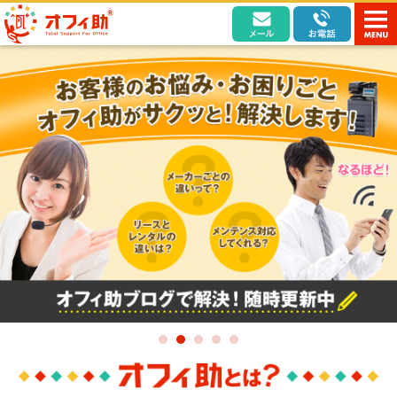
お問い合わ
0120-900-
navBtn
オフィ助
せはこちら
309
受付時
間：9:00～
19:00（土・
日・祝日除
く）