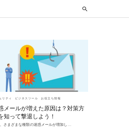
Typ
your
sea
que
and
hit
ente
ュリティ
ビジネスツール
お役立ち情報
惑メールが増えた原因は？対策方
を知って撃退しよう！
、さまざまな種類の迷惑メールが増加し…