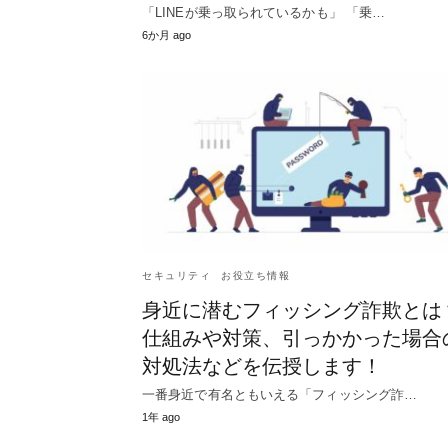
「LINEが乗っ取られているかも」 「乗…
6か月 ago
セキュリティ
お役立ち情報
身近に潜むフィッシング詐欺とは
仕組みや対策、引っかかった場合
対処法などを伝授します！
一番身近で有名ともいえる「フィッシング詐…
1年 ago