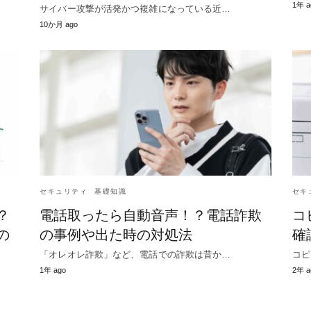
1年 a
サイバー攻撃が活発かつ複雑になっている近…
10か月 ago
セキュリティ
基礎知識
セキ
？
電話取ったら自動音声！？電話詐欺
コ
の
の事例や出た時の対処法
確
「オレオレ詐欺」など、電話での詐欺は昔か…
コピ
1年 ago
2年 a