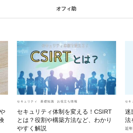
オフィ助
セキュリティ
基礎知識
お役立ち情報
セキ
や
セキュリティ体制を変える！CSIRT
迷
険
とは？役割や構築方法など、わかり
法
やすく解説
近年