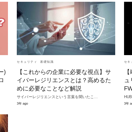
セキュリティ
基礎知識
セキ
ー)
【これからの企業に必要な視点】サ
【
ロ
イバーレジリエンスとは？高めるた
ュ
めに必要なことなど解説
F
サイバーレジリエンスという言葉を聞いたこ…
HU
3年 ago
3年 a