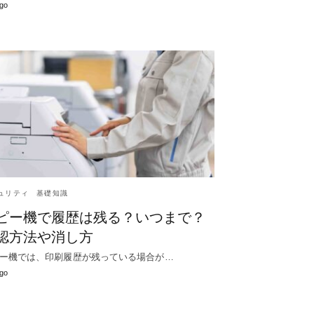
go
ュリティ
基礎知識
ピー機で履歴は残る？いつまで？
認方法や消し方
ー機では、印刷履歴が残っている場合が…
go