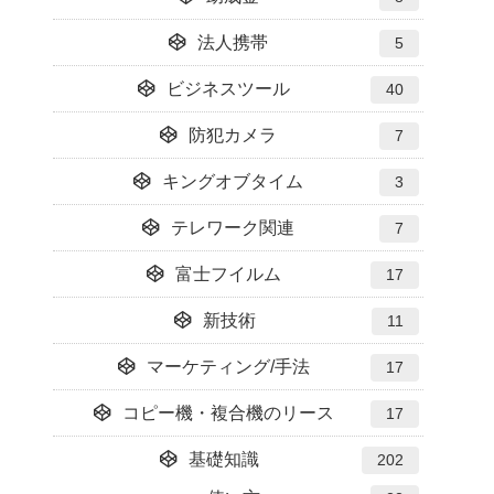
法人携帯
5
ビジネスツール
40
防犯カメラ
7
キングオブタイム
3
テレワーク関連
7
富士フイルム
17
新技術
11
マーケティング/手法
17
コピー機・複合機のリース
17
基礎知識
202