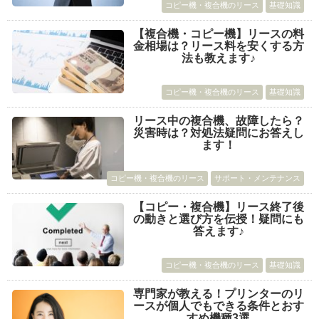
コピー機・複合機のリース
基礎知識
【複合機・コピー機】リースの料
金相場は？リース料を安くする方
法も教えます♪
コピー機・複合機のリース
基礎知識
リース中の複合機、故障したら？
災害時は？対処法疑問にお答えし
ます！
コピー機・複合機のリース
サポート・メンテナンス
【コピー・複合機】リース終了後
の動きと選び方を伝授！疑問にも
答えます♪
コピー機・複合機のリース
基礎知識
専門家が教える！プリンターのリ
ースが個人でもできる条件とおす
すめ機種3選