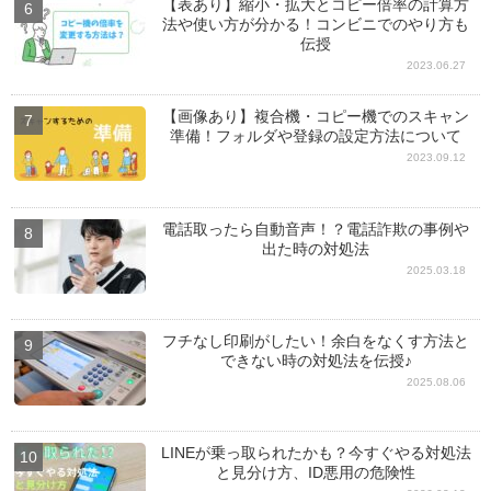
【表あり】縮小・拡大とコピー倍率の計算方
法や使い方が分かる！コンビニでのやり方も
伝授
2023.06.27
【画像あり】複合機・コピー機でのスキャン
準備！フォルダや登録の設定方法について
2023.09.12
電話取ったら自動音声！？電話詐欺の事例や
出た時の対処法
2025.03.18
フチなし印刷がしたい！余白をなくす方法と
できない時の対処法を伝授♪
2025.08.06
LINEが乗っ取られたかも？今すぐやる対処法
と見分け方、ID悪用の危険性