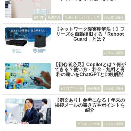
使い方
基礎知識
サポート・メンテナンス
お役立ち情報
【ネットワーク障害即解決！】フ
リーズを自動復旧する「Reboot
Guard」とは？
お役立ち情報
【初心者必見】Copilotとは？何が
できる？使い方・料金・無料と有
料の違いをChatGPTと比較解説
ビジネスツール
基礎知識
お役立ち情報
【例文あり】参考になる！年末の
挨拶メールの書き方やポイントを
紹介
ビジネスツール
お役立ち情報