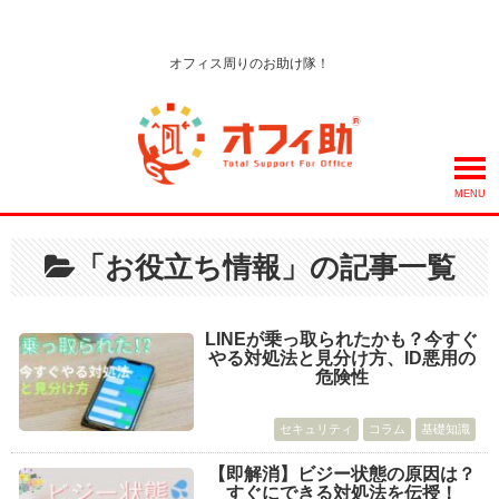
オフィス周りのお助け隊！
MENU
「お役立ち情報」の記事一覧
LINEが乗っ取られたかも？今すぐ
やる対処法と見分け方、ID悪用の
危険性
セキュリティ
コラム
基礎知識
【即解消】ビジー状態の原因は？
すぐにできる対処法を伝授！