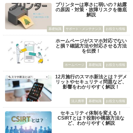
プリンターは寒さに弱いの？結露
の原因・対策・故障リスクを徹底
解説
基礎知識
サポート・メンテナンス
お役立ち情報
ホームページがスマホ対応でない
と損？確認方法や対応させる方法
を伝授！
ホームページ
基礎知識
お役立ち情報
12月施行のスマホ新法とは？デメ
リットやセキュリティ問題など、
影響をわかりやすく解説！
法人携帯
基礎知識
お役立ち情報
セキュリティ体制を変える！
CSIRTとは？役割や構築方法な
ど、わかりやすく解説