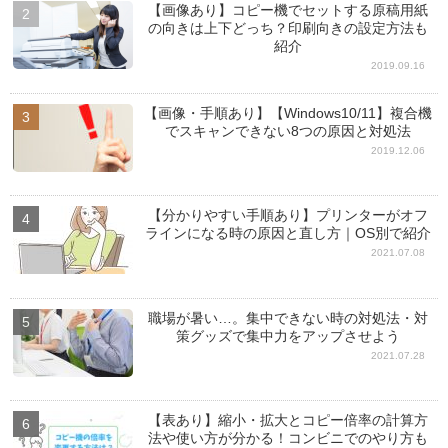
【画像あり】コピー機でセットする原稿用紙
の向きは上下どっち？印刷向きの設定方法も
紹介
2019.09.16
【画像・手順あり】【Windows10/11】複合機
でスキャンできない8つの原因と対処法
2019.12.06
【分かりやすい手順あり】プリンターがオフ
ラインになる時の原因と直し方｜OS別で紹介
2021.07.08
職場が暑い…。集中できない時の対処法・対
策グッズで集中力をアップさせよう
2021.07.28
【表あり】縮小・拡大とコピー倍率の計算方
法や使い方が分かる！コンビニでのやり方も