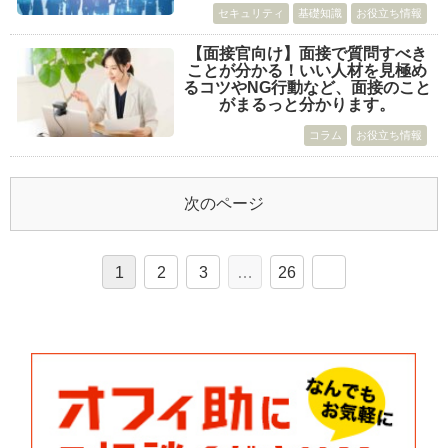
セキュリティ
基礎知識
お役立ち情報
【面接官向け】面接で質問すべき
ことが分かる！いい人材を見極め
るコツやNG行動など、面接のこと
がまるっと分かります。
コラム
お役立ち情報
次のページ
1
2
3
…
26