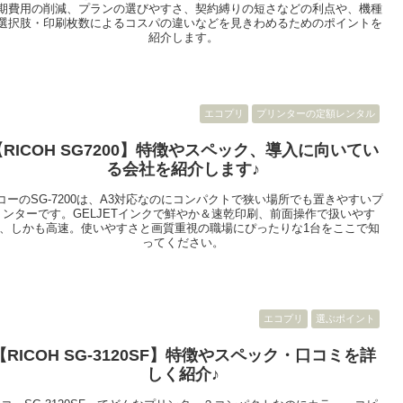
期費用の削減、プランの選びやすさ、契約縛りの短さなどの利点や、機種
選択肢・印刷枚数によるコスパの違いなどを見きわめるためのポイントを
紹介します。
エコプリ
プリンターの定額レンタル
【RICOH SG7200】特徴やスペック、導入に向いてい
る会社を紹介します♪
コーのSG‑7200は、A3対応なのにコンパクトで狭い場所でも置きやすいプ
リンターです。GELJETインクで鮮やか＆速乾印刷、前面操作で扱いやす
、しかも高速。使いやすさと画質重視の職場にぴったりな1台をここで知
ってください。
エコプリ
選ぶポイント
【RICOH SG-3120SF】特徴やスペック・口コミを詳
しく紹介♪