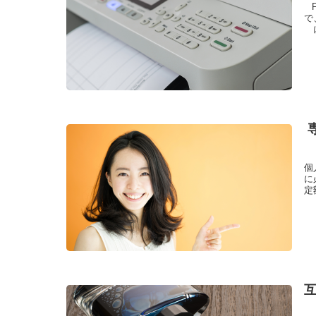
で
個
に
定