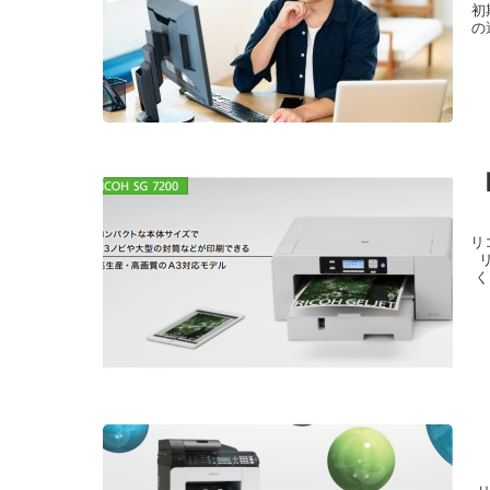
初
の
リ
く