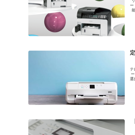
リ
ー
テ
ー
選