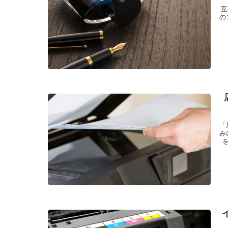
互
の
「
み