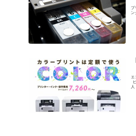
プ
ン
エ
人