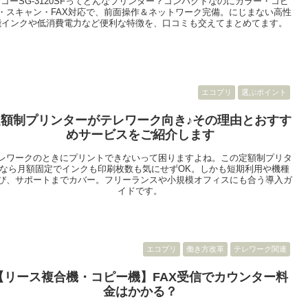
コーSG‑3120SFってどんなプリンター？コンパクトなのにカラー・コピ
・スキャン・FAX対応で、前面操作＆ネットワーク完備。にじまない高性
能インクや低消費電力など便利な特徴を、口コミも交えてまとめてます。
エコプリ
選ぶポイント
定額制プリンターがテレワーク向き♪その理由とおすす
めサービスをご紹介します
レワークのときにプリントできないって困りますよね。この定額制プリタ
なら月額固定でインクも印刷枚数も気にせずOK。しかも短期利用や機種
び、サポートまでカバー。フリーランスや小規模オフィスにも合う導入ガ
イドです。
エコプリ
働き方改革
テレワーク関連
【リース複合機・コピー機】FAX受信でカウンター料
金はかかる？