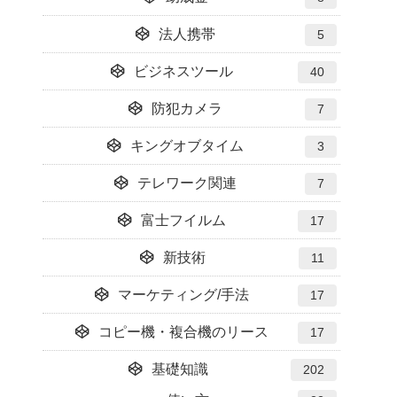
法人携帯
5
ビジネスツール
40
防犯カメラ
7
キングオブタイム
3
テレワーク関連
7
富士フイルム
17
新技術
11
マーケティング/手法
17
コピー機・複合機のリース
17
基礎知識
202