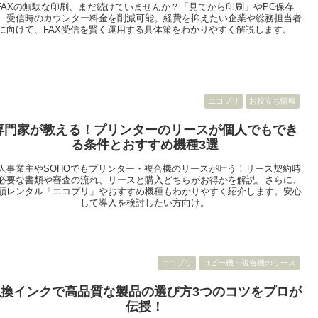
FAXの無駄な印刷、まだ続けていませんか？「見てから印刷」やPC保存
、受信時のカウンター料金を削減可能。経費を抑えたい企業や総務担当者
に向けて、FAX受信を賢く運用する具体策をわかりやすく解説します。
エコプリ
お役立ち情報
専門家が教える！プリンターのリースが個人でもでき
る条件とおすすめ機種3選
人事業主やSOHOでもプリンター・複合機のリースが叶う！リース契約時
必要な書類や審査の流れ、リースと購入どちらがお得かを解説。さらに、
額レンタル「エコプリ」やおすすめ機種もわかりやすく紹介します。安心
して導入を検討したい方向け。
エコプリ
コピー機・複合機のリース
互換インクで高品質な製品の選び方3つのコツをプロが
伝授！