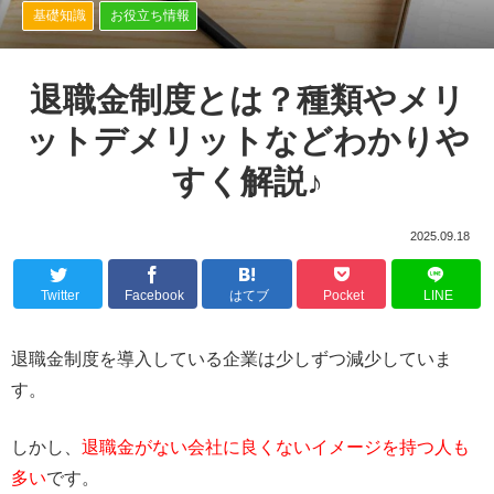
基礎知識
お役立ち情報
退職金制度とは？種類やメリ
ットデメリットなどわかりや
すく解説♪
2025.09.18
Twitter
Facebook
はてブ
Pocket
LINE
退職金制度を導入している企業は少しずつ減少していま
す。
しかし、
退職金がない会社に良くないイメージを持つ人も
多い
です。