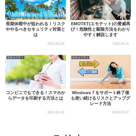
長期休暇中が狙われる！リスク
EMOTET(エモテット)の脅威再
ややるべきセキュリティ対策と
び！危険性と駆除方法をわかり
は
やすく解説します
2022.06.28
2020.09.15
セキュリティ
セキュリティ
Windows７をサポート終了後
コンビニでもできる！スマホか
も使い続けるリスクとアップグ
らデータを印刷する方法とは
レード方法
2021.02.16
2020.02.27