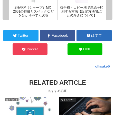
SHARP（シャープ）MX-
複合機・コピー機で厚紙を印
2661の特徴とスペックなど
刷する方法【設定方法/紙ご
を分かりやすく説明
との厚さについて】
Twitter
Facebook
はてブ
Pocket
LINE
offisuke6
RELATED ARTICLE
おすすめ記事
働き方改革
セキュリティ