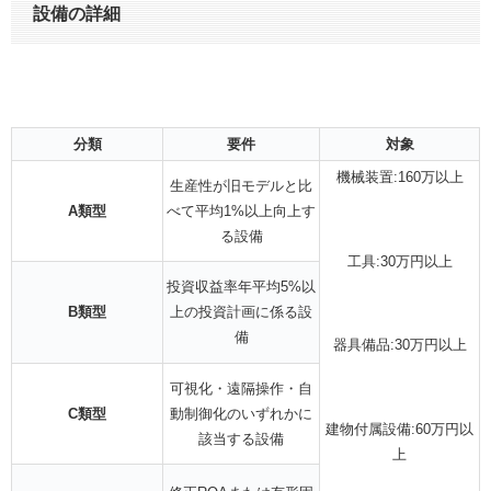
設備の詳細
分類
要件
対象
機械装置:160万以上
生産性が旧モデルと比
A類型
べて平均1%以上向上す
る設備
工具:30万円以上
投資収益率年平均5%以
B類型
上の投資計画に係る設
備
器具備品:30万円以上
可視化・遠隔操作・自
C類型
動制御化のいずれかに
建物付属設備:60万円以
該当する設備
上