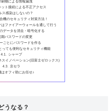
印刷物による情報漏洩
ネット接続による不正アクセス
ルス感染はしないの？
複合機のセキュリティ対策方法！
クはファイアーウォールを通して行う
のデータを消去・暗号化する
初期パスワードの変更
ーごとにパスワードを作る
とっても便利なセキュリティ機能
シャープ
ネスイノベーション(旧富士ゼロックス)
京セラ
機はオフィ助にお任せ♪
どうなる？