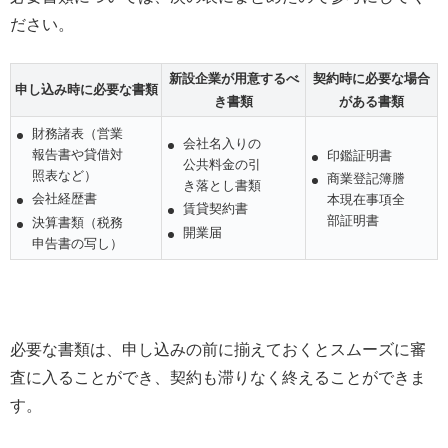
ださい。
新設企業が用意するべ
契約時に必要な場合
申し込み時に必要な書類
き書類
がある書類
財務諸表（営業
会社名入りの
報告書や貸借対
印鑑証明書
公共料金の引
照表など）
商業登記簿謄
き落とし書類
会社経歴書
本現在事項全
賃貸契約書
部証明書
決算書類（税務
開業届
申告書の写し）
必要な書類は、申し込みの前に揃えておくとスムーズに審
査に入ることができ、契約も滞りなく終えることができま
す。