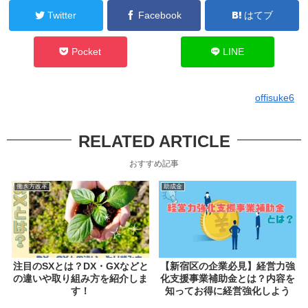
Twitter
Facebook
はてブ
Pocket
LINE
offisuke6
RELATED ARTICLE
おすすめ記事
働き方改革
助成金
注目のSXとは？DX・GXなどと
【新宿区の企業必見】経営力強
の違いや取り組み方を紹介しま
化支援事業補助金とは？内容を
す！
知ってお得に経営強化しよう