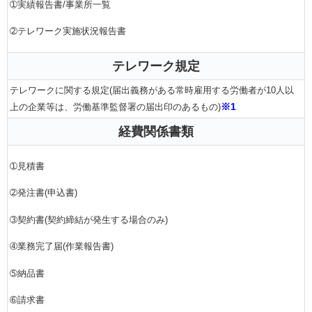
➀実績報告書/事業所一覧
➁テレワーク実施状況報告書
テレワーク規定
テレワークに関する規定(届出義務がある常時雇用する労働者が10人以
※1
上の企業等は、労働基準監督署の届出印のあるもの)
経費関係書類
➀見積書
➁発注書(申込書)
➂契約書(契約締結が発生する場合のみ)
➃業務完了届(作業報告書)
➄納品書
➅請求書