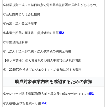
➁就業規則一式（申請日時点で労働基準監督署の届出印があるもの）
➂会社案内または会社概要
➃商業・法人登記簿謄本
※2
➄水道光熱費の領収書、賃貸借契約書等
➅印鑑登録証明書
➆【法人】法人都民税・法人事業税の納税証明書
【個人事業主】個人都民税及び個人事業税の納税証明書
➇「2020TDM推進プロジェクト」への参加に関する資料
助成対象事業内容を確認するための書類
※3
➀テレワーク環境構築図(導入前と導入後の違いが分かるもの)
※4
➁見積書(及び相見積もり書
)