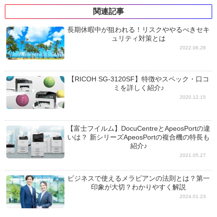
関連記事
長期休暇中が狙われる！リスクややるべきセキ
ュリティ対策とは
2022.06.28
【RICOH SG-3120SF】特徴やスペック・口コ
ミを詳しく紹介♪
2020.12.15
【富士フイルム】DocuCentreとApeosPortの違
いは？ 新シリーズApeosPortの複合機の特長も
紹介♪
2021.05.27
ビジネスで使えるメラビアンの法則とは？第一
印象が大切？わかりやすく解説
2024.01.23