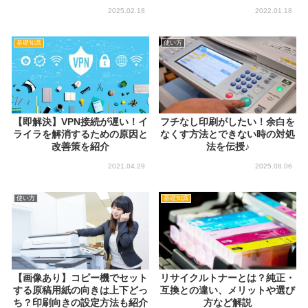
2025.02.18
2022.01.18
基礎知識
使い方
【即解決】VPN接続が遅い！イ
フチなし印刷がしたい！余白を
ライラを解消するための原因と
なくす方法とできない時の対処
改善策を紹介
法を伝授♪
2021.04.29
2025.08.06
使い方
基礎知識
【画像あり】コピー機でセット
リサイクルトナーとは？純正・
する原稿用紙の向きは上下どっ
互換との違い、メリットや選び
ち？印刷向きの設定方法も紹介
方など解説