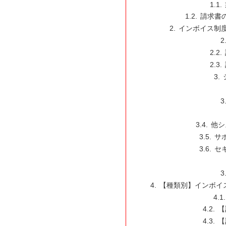
請求書
インボイス制
他シ
サ
セ
【種類別】インボイ
【
【