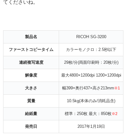
てくださいね。
製品名
RICOH SG-3200
ファーストコピータイム
カラーモノクロ：2.5秒以下
連続複写速度
29枚/分(両面印刷時：20枚/分)
解像度
最大4800×1200dpi 1200×1200dpi
大きさ
幅399×奥行437×高さ213mm
※1
質量
10.5kg(本体のみ/消耗品含)
給紙量
標準：250枚 最大：850枚
※2
発売日
2017年1月19日