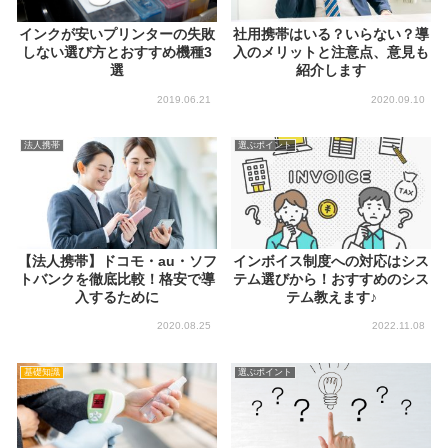
インクが安いプリンターの失敗
社用携帯はいる？いらない？導
しない選び方とおすすめ機種3
入のメリットと注意点、意見も
選
紹介します
2019.06.21
2020.09.10
法人携帯
選ぶポイント
【法人携帯】ドコモ・au・ソフ
インボイス制度への対応はシス
トバンクを徹底比較！格安で導
テム選びから！おすすめのシス
入するために
テム教えます♪
2020.08.25
2022.11.08
基礎知識
選ぶポイント