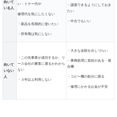
向いて
い・トナー代や
・譲渡できるようにしておき
いる人
たい
修理代を気にしたくない
・中古でもいい
・新品を長期的に使いたい
・所有権は気にしない
・大きな金額を出しづらい
・この先事業が成功するか、リ
・事務処理に負担がある・複
ース会社の審査に通るかわから
向いて
合機
ない
いない
・コピー機の処分に困る
人
・３年以上利用しない
・修理にかかるお金が不安