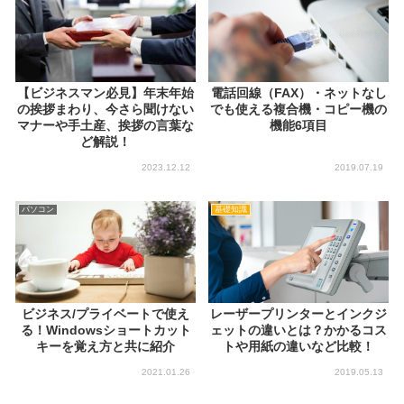
【ビジネスマン必見】年末年始
電話回線（FAX）・ネットなし
の挨拶まわり、今さら聞けない
でも使える複合機・コピー機の
マナーや手土産、挨拶の言葉な
機能6項目
ど解説！
2023.12.12
2019.07.19
パソコン
基礎知識
レーザープリンターとインクジ
ビジネス/プライベートで使え
ェットの違いとは？かかるコス
る！Windowsショートカット
トや用紙の違いなど比較！
キーを覚え方と共に紹介
2021.01.26
2019.05.13