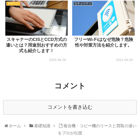
基礎知識
セキュリティ
スキャナーのCISとCCD方式の
フリーWi-Fiはなぜ危険？危険
違いとは？用途別おすすめの方
性や対策方法を紹介します。
式も紹介します！
2025.08.26
2021.06.03
コメント
コメントを書き込む
ホーム
基礎知識
複合機・コピー機のリースと買取の違い
をプロが伝授