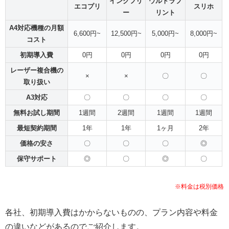
インクフリ
ウルトラプ
エコプリ
スリホ
ー
リント
A4対応機種の月額
6,600円~
12,500円~
5,000円~
8,000円~
コスト
初期導入費
0円
0円
0円
0円
レーザー複合機の
×
×
〇
〇
取り扱い
A3対応
〇
〇
〇
〇
無料お試し期間
1週間
2週間
1週間
1週間
最短契約期間
1年
1年
1ヶ月
2年
価格の安さ
〇
〇
〇
◎
保守サポート
◎
〇
◎
〇
※料金は税別価格
各社、初期導入費はかからないものの、プラン内容や料金
の違いなどがあるのでご紹介します。